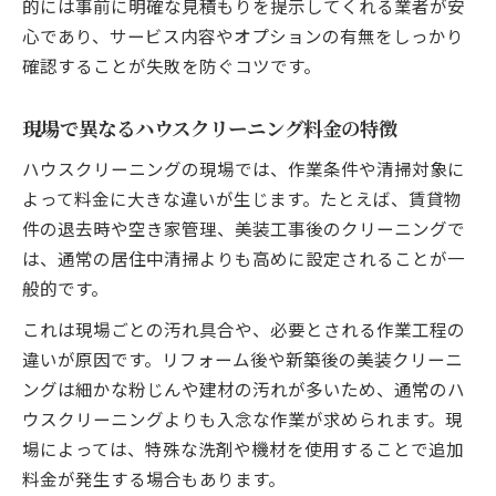
的には事前に明確な見積もりを提示してくれる業者が安
美装工事相場とハウスクリーニング比較
心であり、サービス内容やオプションの有無をしっかり
美装クリーニングの特徴と適した場面
確認することが失敗を防ぐコツです。
ハウスクリーニングと美装工事の選び方
プロの技が光る現場別クリーニングの選択
現場で異なるハウスクリーニング料金の特徴
空室や退去時に役立つハウスクリーニングの知
ハウスクリーニングの現場では、作業条件や清掃対象に
識
よって料金に大きな違いが生じます。たとえば、賃貸物
空室のハウスクリーニング費用の目安とは
件の退去時や空き家管理、美装工事後のクリーニングで
退去時のハウスクリーニング範囲を解説
は、通常の居住中清掃よりも高めに設定されることが一
借主負担のハウスクリーニングガイド
般的です。
賃貸退去時に知るべき追加料金の注意点
これは現場ごとの汚れ具合や、必要とされる作業工程の
空き家管理のためのクリーニングポイント
違いが原因です。リフォーム後や新築後の美装クリーニ
追加料金を防ぐための見積もりチェックポイン
ングは細かな粉じんや建材の汚れが多いため、通常のハ
ト
ウスクリーニングよりも入念な作業が求められます。現
場によっては、特殊な洗剤や機材を使用することで追加
ハウスクリーニング見積もりで確認すべき
料金が発生する場合もあります。
点