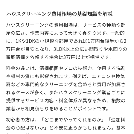
自分でやるハウスクリーニングのコツと限
界
ハウスクリーニング費用相場の基礎知識を解説
プロの技が光るハウスクリーニングの違い
ハウスクリーニングの費用相場は、サービスの種類や部
ハウスクリーニングを早く終わらせる方法
屋の広さ、作業内容によって大きく異なります。一般的
プロと自分でやる場合の費用比較ポイント
に、1Kや1DKの小規模な部屋であれば1万円台後半から2
ハウスクリーニング選びで失敗しない方法
万円台が目安となり、3LDK以上の広い間取りや水回りの
後悔しないハウスクリーニング業者選びの秘訣
徹底清掃を依頼する場合は3万円以上が相場です。
信頼できるハウスクリーニング業者の特徴
料金の違いは、清掃範囲やプロの技術力、使用する洗剤
見積もり時のハウスクリーニング注意点
や機材の質にも影響されます。例えば、エアコンや換気
口コミを活かした業者選びのコツを伝授
扇などの専門的なクリーニングを含めると費用が加算さ
れるケースが多く、またハウスクリーニング業者ごとに
ハウスクリーニングのサービス範囲を確認
提供するサービス内容・料金体系が異なるため、複数の
損害補償や追加費用対策も忘れずに
業者から相見積もりを取ることがポイントです。
美装工事との違いに注目したクリーニング選択
法
初心者の方は、「どこまでやってくれるのか」「追加料
金の心配はないか」と不安に思うかもしれません。基本
美装とハウスクリーニングの違いを解説