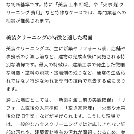
な判断基準です。特に「美装 工事 相場」や「火事 煤 ク
リーニング 費用」など特殊なケースでは、専門業者への
相談が推奨されます。
美装クリーニングの特徴と適した場面
美装クリーニングは、主に新築やリフォーム後、店舗や
事務所の引渡し前など、建物の完成直後に実施される特
別な清掃です。最大の特徴は、建築工事で発生した微細
な粉塵・塗料の飛散・接着剤の残りなど、通常の生活汚
れではない特殊な汚れを専門の技術で除去する点にあり
ます。
適した場面としては、「新築引渡し前の美観確保」「リ
フォーム直後の入居準備」「空き家管理」「火事や水害
後の復旧作業」などが挙げられます。こうした現場で
は、一般的なハウスクリーニングでは対応しきれない細
部の汚れや、建築資材特有の汚れが問題になるため、美