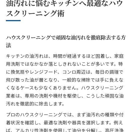
油汚れに悩むキッチンへ最適なハウ
ハウスクリーニング専門家が教える油汚れ
スクリーニング術
対策のコツ
愛知のハウスクリーニングで快適なキッチ
ン空間を実現
ハウスクリーニングで頑固な油汚れを徹底除去する方
しつこいレンジフード汚れも解決する清掃方法
法
ハウスクリーニングによるレンジフード徹
キッチンの油汚れは、時間が経過するほど固着し、家庭
底洗浄の流れ
用洗剤ではなかなか落としきれないことが多いです。特
プロのハウスクリーニングでレンジフード
に換気扇やレンジフード、コンロ周辺は、毎日の調理で
の頑固汚れ解消
飛び散った油が層となり、一般的な掃除では手に負えな
レンジフード清掃はハウスクリーニング業
くなるケースも少なくありません。ハウスクリーニング
者が安心
業者は、専用の洗剤や機材を駆使し、こうした頑固な油
ハウスクリーニングでレンジフードの油汚
汚れを徹底的に除去します。
れを根本解決
プロのハウスクリーニングでは、まず油汚れの種類や付
レンジフード汚れを落とすハウスクリーニ
着状況を確認し、最適な洗剤や器具を選択します。例え
ングのメリット
ば、アルカリ性洗剤を使用して油分を分解し、高圧洗浄