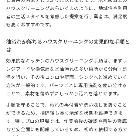
グ範囲を解説
ハウスクリーニングあらいぐまのように、地域性や利用
者の生活スタイルを考慮した提案を行う業者は、満足度
排水溝やレンジフードもハウスクリーニン
も高くおすすめです。
グで安心清掃
ハウスクリーニングが可能なキッチンパー
油汚れが落ちるハウスクリーニングの効果的な手順と
ツの詳細
は
業者によるハウスクリーニング作業範囲の
違いとは
効果的なキッチンのハウスクリーニング手順は、まずレ
ンジフードや換気扇など油汚れの多い箇所から分解・洗
信頼とコスト重視で業者を見極めるコツ
浄を行い、その後コンロや壁面、シンクへと進めていく
信頼できるハウスクリーニング業者の選び
方法が一般的です。パーツごとに専用洗剤を使い分ける
方ガイド
ことで、素材を傷めずにしっかり汚れを落とせます。
コスパに優れたハウスクリーニング業者の
手順を守ることで、汚れの再付着や洗い残しを防ぐこと
特徴解説
ができるため、掃除後も長く清潔な状態を維持できま
ハウスクリーニングの料金相場と選択基準
す。特にプロの現場では、作業前後の確認や養生の徹底
を知る
など安全面にも配慮しているため、初めて依頼する方で
口コミや評判で見抜くハウスクリーニング