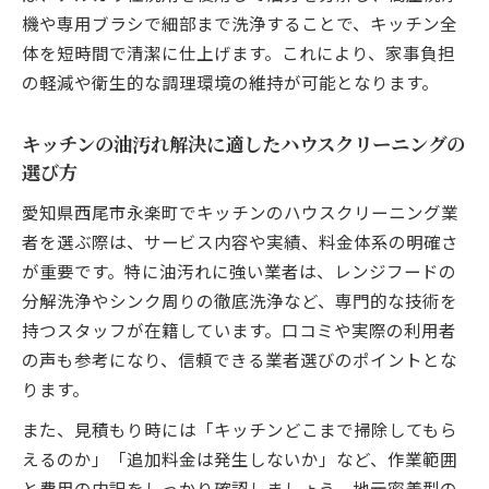
ハウスクリーニング選びで重要なポイントと手
機や専用ブラシで細部まで洗浄することで、キッチン全
順
体を短時間で清潔に仕上げます。これにより、家事負担
ハウスクリーニング選びで確認すべき信頼
の軽減や衛生的な調理環境の維持が可能となります。
性の基準
キッチンに特化したハウスクリーニング業
キッチンの油汚れ解決に適したハウスクリーニングの
者の見極め方
選び方
妥当な料金で選ぶハウスクリーニングのポ
愛知県西尾市永楽町でキッチンのハウスクリーニング業
イント
者を選ぶ際は、サービス内容や実績、料金体系の明確さ
ハウスクリーニング業者選びの手順と失敗
が重要です。特に油汚れに強い業者は、レンジフードの
しないコツ
分解洗浄やシンク周りの徹底洗浄など、専門的な技術を
口コミが集まるハウスクリーニング業者の
持つスタッフが在籍しています。口コミや実際の利用者
特徴
の声も参考になり、信頼できる業者選びのポイントとな
作業範囲で見るキッチンクリーニングの実態
ります。
ハウスクリーニングで対応できるキッチン
また、見積もり時には「キッチンどこまで掃除してもら
の作業範囲
えるのか」「追加料金は発生しないか」など、作業範囲
キッチンクリーニングのハウスクリーニン
と費用の内訳をしっかり確認しましょう。地元密着型の