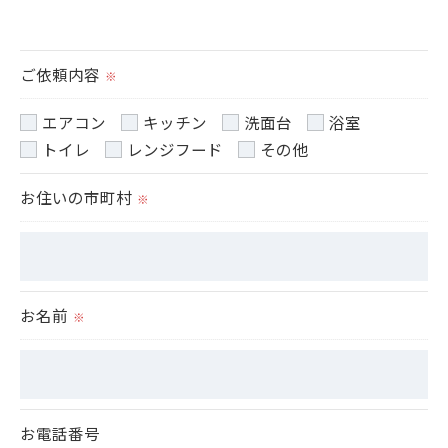
当社ではお客様の同意を得た場合または法令に定め
られた場合を除き、
取得した個人情報を第三者に提供することはいたし
ご依頼内容
※
ません。
エアコン
キッチン
洗面台
浴室
＜個人情報の委託について＞
トイレ
レンジフード
その他
当社では、利用目的の達成に必要な範囲において、
お住いの市町村
個人情報を外部に委託する場合があります。
※
これらの委託先に対しては個人情報保護契約等の措
置をとり、適切な監督を行います。
＜個人情報の安全管理＞
お名前
※
当社では、個人情報の漏洩等がなされないよう、適
切に安全管理対策を実施します。
＜個人情報を与えなかった場合に生じる結果＞
お電話番号
必要な情報を頂けない場合は、それに対応した当社