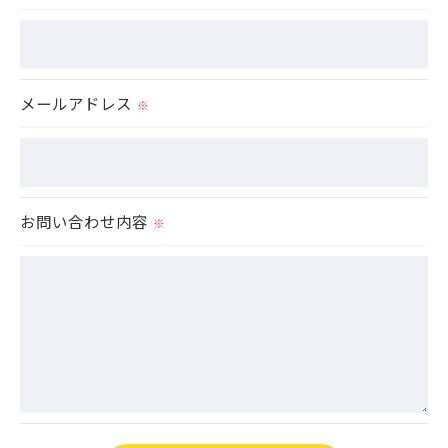
のサービスをご提供できない場合がございますので
予めご了承ください。
メールアドレス
＜個人情報の開示･訂正・削除･利用停止の手続につ
※
いて＞
当社では、お客様の個人情報の開示･訂正･削除・利
用停止の手続を定めさせて頂いております。
ご本人である事を確認のうえ、対応させて頂きま
お問い合わせ内容
※
す。
個人情報の開示･訂正･削除・利用停止の具体的手続
きにつきましては、お電話でお問合せ下さい。