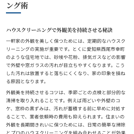
ング術
一軒家のクリーニング費用の目安とポイント
ハウスクリーニング費用の相場と賢い選び
方
ハウスクリーニングで外観美を持続させる秘訣
外観清掃も含めた一軒家料金のポイント解
一軒家の外観を美しく保つためには、定期的なハウスク
説
リーニングの実施が重要です。とくに愛知県西尾市幸町
クリーニング費用を抑えるための比較方法
のような住宅地では、砂埃や花粉、排気ガスなどの影響
見積もり依頼前に知るべき費用の内訳
で外壁や窓ガラスの汚れが目立ちやすくなります。こう
ハウスクリーニング費用で失敗しないポイ
した汚れは放置すると落ちにくくなり、家の印象を損ね
ント
る原因となります。
プロによる外観清掃の魅力と選び方解説
外観美を持続させるコツは、季節ごとの点検と部分的な
外観清掃でプロのハウスクリーニングを選
清掃を取り入れることです。例えば雨どいや外壁のコ
ぶ理由
ケ、窓枠の黒ずみは、汚れが蓄積する前に早めに対処す
プロ選びが外観ハウスクリーニングで重要
ることで、業者依頼時の費用も抑えられます。住まいの
な理由
外観を長期間きれいに保つためには、日常の簡単な掃除
ハウスクリーニング業者選定時のチェック
とプロのハウスクリーニングを組み合わせることが効果