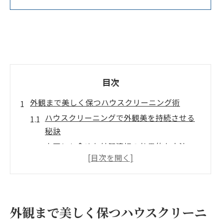
目次
外観まで美しく保つハウスクリーニング術
ハウスクリーニングで外観美を持続させる
秘訣
水回りも含めた外観清掃の効果的な方法
プロのハウスクリーニングが外観に与える
影響
外観と室内の掃除を同時に進めるコツ
頑固な汚れを落とす外観ハウスクリーニン
外観まで美しく保つハウスクリーニ
グの工夫