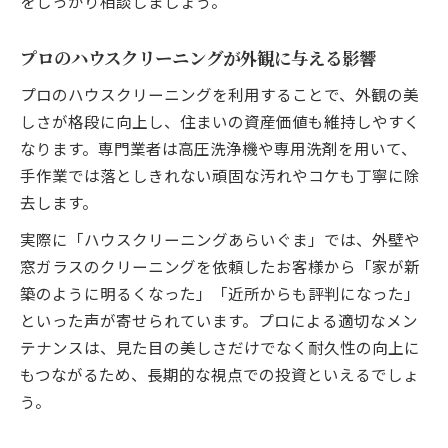
をしっかり相談しましょう。
作業範囲と所要時間の実際を徹底検証
ハウスクリーニングの作業範囲を具体的に
プロのハウスクリーニングが外観に与える影響
解説
プロのハウスクリーニングを利用することで、外観の美
一軒家清掃に必要な所要時間の目安とは
しさが格段に向上し、住まいの資産価値も維持しやすく
外観と室内清掃の作業工程の流れ
なります。専門業者は高圧洗浄機や専用洗剤を用いて、
ハウスクリーニング依頼時の時間配分の考
手作業では落としきれない頑固な汚れやコケも丁寧に除
え方
去します。
作業範囲ごとに異なる清掃内容の特徴
実際に「ハウスクリーニングあらいぐま」では、外壁や
快適な住まい維持へプロ依頼のメリット
窓ガラスのクリーニングを依頼したお客様から「家が新
プロのハウスクリーニングで住まい快適化
築のように明るくなった」「近所からも評判になった」
を実現
といった声が寄せられています。プロによる適切なメン
外観保持に役立つプロ依頼の具体的な利点
テナンスは、見た目の美しさだけでなく耐久性の向上に
一軒家清掃でプロを選ぶ際のメリット比較
もつながるため、長期的な視点での投資といえるでしょ
う。
ハウスクリーニングで長持ちする美観維持
法