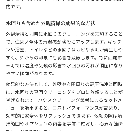
ポイント
的です。
口コミやホームレビューを活用した選び方
水回りも含めた外観清掃の効果的な方法
外観も任せて安心できるクリーニング業者
とは
外観清掃と同時に水回りのクリーニングを実施すること
エアコン掃除も安心のハウスクリーニング事例
で、住まい全体の清潔感が格段にアップします。キッチ
ンや浴室、トイレなどの水回りはカビや水垢が発生しや
ハウスクリーニングでエアコン掃除を依頼
すく、外からの印象にも影響を及ぼします。特に西尾市
する利点
幸町では湿度や気候の影響で水回りの汚れが頑固になり
外観清掃とエアコン洗浄を同時に行うメリ
やすい傾向があります。
ット
プロの技術で安心できるエアコン掃除の実
効果的な方法として、外壁や玄関周りの高圧洗浄と同時
例
に、水回りの専門クリーニングをプロに依頼することが
挙げられます。ハウスクリーニング業者によるセットメ
エアコン内部まで徹底するハウスクリーニ
ニューを活用すると、コストパフォーマンスが高まり、
ング
効率的に家全体をリフレッシュできます。依頼の際は清
エアコン掃除の必要性とその費用感のポイ
掃範囲やオプションの内容を事前に確認し、必要な箇所
ント