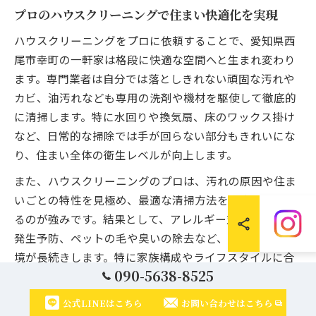
プロのハウスクリーニングで住まい快適化を実現
ハウスクリーニングをプロに依頼することで、愛知県西
尾市幸町の一軒家は格段に快適な空間へと生まれ変わり
ます。専門業者は自分では落としきれない頑固な汚れや
カビ、油汚れなども専用の洗剤や機材を駆使して徹底的
に清掃します。特に水回りや換気扇、床のワックス掛け
など、日常的な掃除では手が回らない部分もきれいにな
り、住まい全体の衛生レベルが向上します。
また、ハウスクリーニングのプロは、汚れの原因や住ま
いごとの特性を見極め、最適な清掃方法を提案してくれ
るのが強みです。結果として、アレルギー対策やカビの
発生予防、ペットの毛や臭いの除去など、快適な生活環
境が長続きします。特に家族構成やライフスタイルに合
090-5638-8525
わせたプラン提案が可能なので、幅広いニーズに対応で
きるのも業者依頼の大きなメリットです。
公式LINEはこちら
お問い合わせはこちら