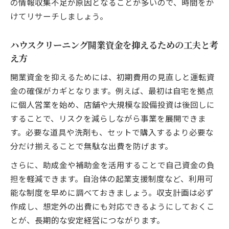
の情報収集不足が原因となることが多いので、時間をか
失敗しやすい資金配分を回避するハウスク
けてリサーチしましょう。
リーニング術
助成金を活用した開業で安定収入を目指す方法
ハウスクリーニング開業資金を抑えるための工夫と考
ハウスクリーニング起業助成金の活用メリ
え方
ットとは
開業資金を抑えるためには、初期費用の見直しと運転資
助成金を活かしたハウスクリーニング開業
金の確保がカギとなります。例えば、最初は自宅を拠点
資金計画
に個人営業を始め、店舗や大規模な設備投資は後回しに
ハウスクリーニング開発で助成金を得るた
することで、リスクを減らしながら事業を展開できま
めの準備
す。必要な道具や洗剤も、セットで購入するより必要な
助成金申請がハウスクリーニング安定経営
分だけ揃えることで無駄な出費を防げます。
に与える効果
さらに、助成金や補助金を活用することで自己資金の負
開業時に知っておきたいハウスクリーニン
担を軽減できます。自治体の起業支援制度など、利用可
グ助成金情報
能な制度を早めに調べておきましょう。収支計画は必ず
作成し、想定外の出費にも対応できるようにしておくこ
とが、長期的な安定経営につながります。