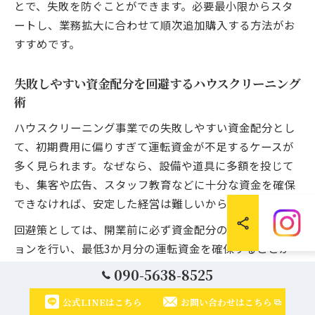
とで、失敗を防ぐことができます。必要最小限からスタ
ートし、業務拡大に合わせて順次追加購入する方法がお
すすめです。
失敗しやすい資金配分を回避するハウスクリーニング
術
ハウスクリーニング事業での失敗しやすい資金配分とし
て、初期費用に偏りすぎて運転資金が不足するケースが
多く見られます。なぜなら、設備や道具に多額を投じて
も、集客や広告、スタッフ教育などに十分な資金を確保
できなければ、安定した経営は難しいからです。
回避策としては、開業前に必ず資金配分のシミュレーシ
ョンを行い、最低3か月分の運転資金を確保することが
重要です。例えば、初期投資を抑えて必要最小限の道具
090-5638-8525
でスタートし、売上が安定してから段階的に設備投資を
公式LINEはこちら
お問い合わせはこちら
行う方法が効果的です。