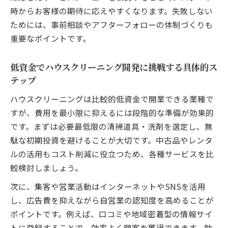
ハウスクリーニング開業資金計画の立て方
時からお客様の期待に応えやすくなります。失敗しない
と安定の秘訣
ためには、事前相談やアフターフォローの体制づくりも
資金繰りに強いハウスクリーニング経営の
重要なポイントです。
ポイント
ハウスクリーニングの運転資金を抑える工
低資金でハウスクリーニング開発に挑戦する具体的ス
夫と実践例
テップ
経営を安定させるハウスクリーニング費用
ハウスクリーニングは比較的低資金で開業できる業種で
管理術
すが、費用を最小限に抑えるには段階的な準備が効果的
助成金活用でハウスクリーニング経営を強
です。まずは必要最低限の清掃道具・洗剤を選定し、無
化する方法
駄な初期投資を避けることが大切です。中古品やレンタ
ハウスクリーニング独立の現実と成功事例に学
ルの活用もコスト削減に役立つため、各種サービスを比
ぶ
較検討しましょう。
ハウスクリーニング独立の現実と未経験者
次に、集客や営業活動はインターネットやSNSを活用
の課題分析
し、広告費を抑えながら自営業の認知度を高めることが
成功事例から学ぶハウスクリーニング開発
ポイントです。例えば、口コミや地域密着型の情報サイ
の秘訣
トに登録することで、効率よく顧客を獲得できます。助