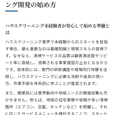
ング開発の始め方
の工夫と考え方
未経験からハウスクリーニングで独立する
心構えと注意点
ハウスクリーニング未経験者が安心して始める準備と
年収アップに導くハウスクリーニング開発戦略
は
ハウスクリーニングで年収アップを実現す
ハウスクリーニング業界で未経験からのスタートを目指
る営業術
す場合、最も重要なのは基礎知識と現場スキルの習得で
独立後のハウスクリーニング収入モデルと
す。なぜなら、清掃サービスの品質は顧客満足度やリピ
戦略の考え方
ート率に直結し、信頼される事業運営の土台となるから
ハウスクリーニング開発で高収益を目指す
です。具体的には、専門の研修講座や現場同行体験を活
差別化戦略
用し、ハウスクリーニングに必要な洗剤や道具の使い
ハウスクリーニング自営業年収を伸ばすポ
方、作業手順を体系的に学ぶことが推奨されます。
イントを解説
また、開業前には業界動向や地域ニーズの情報収集も欠
リピート獲得で安定収入を目指すハウスク
かせません。例えば、地域の住宅事情や依頼が多い清掃
リーニング術
箇所（エアコン、浴室、キッチンなど）を把握し、それ
安定経営を目指す資金計画と具体策
に応じたサービスメニューを検討することで、スタート