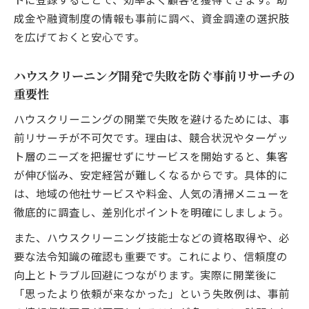
成金や融資制度の情報も事前に調べ、資金調達の選択肢
独立後の年収アップを実現したハウスクリ
を広げておくと安心です。
ーニング実例
失敗しないハウスクリーニング独立のポイ
ハウスクリーニング開発で失敗を防ぐ事前リサーチの
ント解説
重要性
未経験から成功へ導くハウスクリーニング
体験談紹介
ハウスクリーニングの開業で失敗を避けるためには、事
前リサーチが不可欠です。理由は、競合状況やターゲッ
開業資金や道具選びで失敗しないポイント解説
ト層のニーズを把握せずにサービスを開始すると、集客
ハウスクリーニング開業資金を抑える選択
が伸び悩み、安定経営が難しくなるからです。具体的に
肢と工夫
は、地域の他社サービスや料金、人気の清掃メニューを
ハウスクリーニング開業道具選びの基本と
徹底的に調査し、差別化ポイントを明確にしましょう。
注意点
また、ハウスクリーニング技能士などの資格取得や、必
無駄な出費を防ぐハウスクリーニング資金
要な法令知識の確認も重要です。これにより、信頼度の
計画の立て方
向上とトラブル回避につながります。実際に開業後に
ハウスクリーニング開業で必要な道具リス
「思ったより依頼が来なかった」という失敗例は、事前
トと選び方