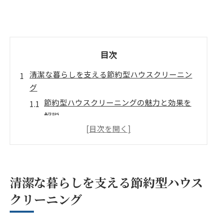
目次
清潔な暮らしを支える節約型ハウスクリーニン
グ
節約型ハウスクリーニングの魅力と効果を
解説
家計に優しいサービス選びのポイントとは
プロの技術で清潔な暮らしを実現する方法
ハウスクリーニング活用で時短と快適を両
立
清潔な暮らしを支える節約型ハウス
家全体の清掃で健康的な生活環境を守る
クリーニング
家計にも優しいハウスクリーニングを選ぶコツ