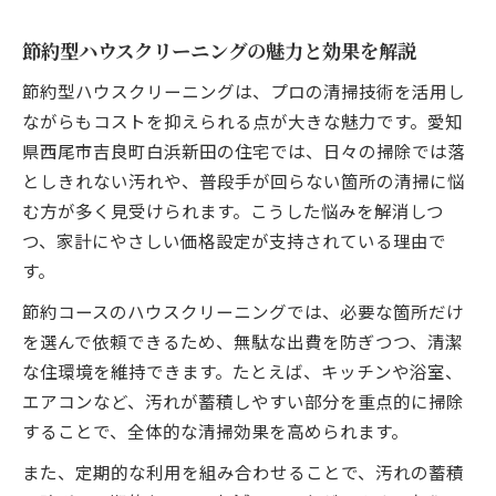
コスパ重視のハウスクリーニング選び方ガ
イド
節約型ハウスクリーニングの魅力と効果を解説
料金比較で分かる節約コースのメリット
節約型ハウスクリーニングは、プロの清掃技術を活用し
部分清掃と全体清掃の賢い使い分け術
ながらもコストを抑えられる点が大きな魅力です。愛知
ハウスクリーニングの口コミ活用法と注意
県西尾市吉良町白浜新田の住宅では、日々の掃除では落
点
としきれない汚れや、普段手が回らない箇所の清掃に悩
家計の負担を抑えるプロサービス活用例
む方が多く見受けられます。こうした悩みを解消しつ
プロ品質で安心な節約コース利用法を解説
つ、家計にやさしい価格設定が支持されている理由で
プロ品質のハウスクリーニングを賢く利用
す。
節約コースで得られる清潔効果と安心感
節約コースのハウスクリーニングでは、必要な箇所だけ
無理なく活用できるお得な使い方の秘訣
を選んで依頼できるため、無駄な出費を防ぎつつ、清潔
な住環境を維持できます。たとえば、キッチンや浴室、
経験談から学ぶ節約コースの活用術
エアコンなど、汚れが蓄積しやすい部分を重点的に掃除
サービス内容を把握してムダなく清掃依頼
することで、全体的な清掃効果を高められます。
ハウスクリーニングで得られる快適な毎日の秘
訣
また、定期的な利用を組み合わせることで、汚れの蓄積