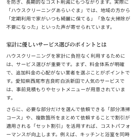
を防ぎ、長期的なコスト削減にもつながります。実際に
日常生活が快適になる清掃の工夫と習慣
「ハウスクリーニングあらいぐま」では、地域の方から
ハウスクリーニング導入で得られる安心感
「定期利用で家がいつも綺麗に保てる」「急な大掃除が
健康と快適さを支える清掃効果の実感
不要になった」といった声が寄せられています。
家族みんなが喜ぶ清潔空間のポイント
節約コース活用で生活満足度を高める方法
家計に優しいサービス選びのポイントとは
節約しながら清掃の質も高める方法とは
ハウスクリーニングを家計に負担なく利用するために
節約と高品質を両立するハウスクリーニン
は、サービス選びが重要です。まず、料金体系が明確
グ術
で、追加料金の心配がない業者を選ぶことがポイントで
賢いサービス選択で質の高い清掃を実現
す。愛知県西尾市吉良町白浜新田で人気のサービスで
プロの知識を活かした節約アイデアを紹介
は、事前見積もりやセットメニューが用意されていま
す。
家計に優しいプランの活用ポイント
部分利用と全体利用のバランスを見極める
さらに、必要な部分だけを選んで依頼できる「部分清掃
作業内容や料金の疑問を徹底解消します
コース」や、複数箇所をまとめて依頼することで割引が
適用される「セット割引」を活用すれば、コストパフォ
ハウスクリーニングの料金相場を詳しく解
ーマンスが向上します。例えば、キッチンと浴室を同時
説