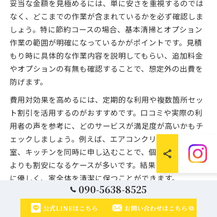
妥当な金額を見極めるには、単に安さを重視するのでは
なく、どこまでの作業が含まれているかを必ず確認しま
しょう。特に節約コースの場合、基本清掃とオプション
作業の範囲が明確になっているかがポイントです。見積
もり時に具体的な作業内容を説明してもらい、追加料金
やオプションの有無も確認することで、想定外の出費を
防げます。
費用対効果を高めるには、定期的な利用や複数箇所セッ
ト割引を活用するのがおすすめです。口コミや実際の利
用者の声を参考に、どのサービスが満足度が高いかもチ
ェックしましょう。例えば、エアコンクリーニングと浴
室、キッチンを同時に申し込むことで、個別に依頼する
よりも割安になるケースが多いです。結果として、家計
に優しく、家全体を清潔に保つことができます。
090-5638-8525
作業内容ごとの時間と費用の目安を紹介
公式LINEはこちら
お問い合わせはこちら