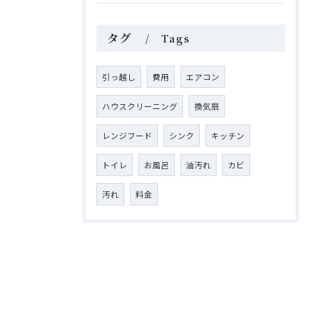
タグ
Tags
引っ越し
費用
エアコン
ハウスクリーニング
換気扇
レンジフード
シンク
キッチン
トイレ
お風呂
油汚れ
カビ
汚れ
料金