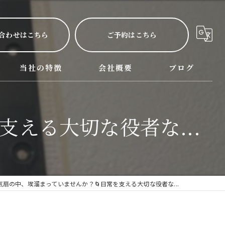
合わせはこちら
ご予約はこちら
当社の特徴
会社概要
ブログ
呂サービス詳細
西尾市のハウスクリーニング
える大切な役者な...
名古屋市のハウスクリーニング
三河のハウスクリーニング
掃除
気扇の中、埃溜まっていませんか？🌀日常を支える大切な役者な...
水回り