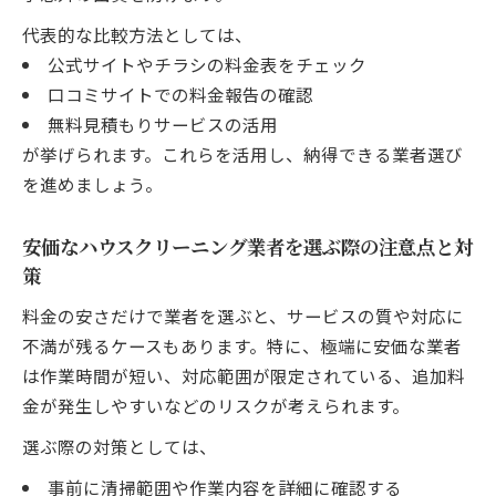
ハウスクリーニングの地域相場を知るため
代表的な比較方法としては、
の情報収集術
公式サイトやチラシの料金表をチェック
愛知県西尾市中畑の料金相場と安価な依頼
口コミサイトでの料金報告の確認
方法のコツ
無料見積もりサービスの活用
お得なハウスクリーニングキャンペーン活
が挙げられます。これらを活用し、納得できる業者選び
用法を解説
を進めましょう。
ハウスクリーニング料金の安価な範囲と割
引例
安価なハウスクリーニング業者を選ぶ際の注意点と対
エアコンや水回りクリーニングの地域相場
策
を徹底調査
料金の安さだけで業者を選ぶと、サービスの質や対応に
安価なハウスクリーニング実現のコツと注意点
不満が残るケースもあります。特に、極端に安価な業者
ハウスクリーニングを安価に収めるための
は作業時間が短い、対応範囲が限定されている、追加料
工夫と事前準備
金が発生しやすいなどのリスクが考えられます。
安価なサービスの罠を回避し信頼性を見極
選ぶ際の対策としては、
めるポイント
事前に清掃範囲や作業内容を詳細に確認する