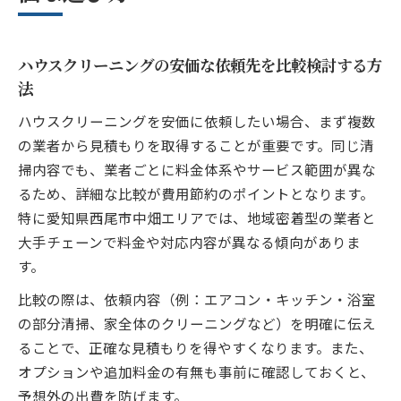
ウスクリーニング
愛知県西尾市中畑で賢くクリーニング依頼を叶
ハウスクリーニングの安価な依頼先を比較検討する方
える
法
ハウスクリーニングを愛知県西尾市中畑で
ハウスクリーニングを安価に依頼したい場合、まず複数
安価に頼むコツ
の業者から見積もりを取得することが重要です。同じ清
地域密着のハウスクリーニング業者の選び
掃内容でも、業者ごとに料金体系やサービス範囲が異な
方と比較ポイント
るため、詳細な比較が費用節約のポイントとなります。
愛知県西尾市中畑で安価実現のための業者
特に愛知県西尾市中畑エリアでは、地域密着型の業者と
比較術を紹介
大手チェーンで料金や対応内容が異なる傾向がありま
ハウスクリーニング依頼時に確認すべき地
す。
域相場の特徴
比較の際は、依頼内容（例：エアコン・キッチン・浴室
エアコンクリーニングも安価にできる業者
の部分清掃、家全体のクリーニングなど）を明確に伝え
の見つけ方
ることで、正確な見積もりを得やすくなります。また、
地域のハウスクリーニング料金相場とお得な活
オプションや追加料金の有無も事前に確認しておくと、
用術
予想外の出費を防げます。