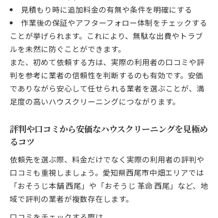
部分清掃を活用した安価なハウスクリーニ
見積もり時に追加料金の有無や条件を明確にする
ングの方法
作業後の保証やアフターフォロー体制をチェックする
閑散期の割引を利用したハウスクリーニン
ことが挙げられます。これにより、無駄な出費やトラブ
グの節約術
ルを未然に防ぐことができます。
安価なハウスクリーニング依頼後のトラブ
また、初めて依頼する方は、実際の利用者の口コミや評
ル回避策
判を参考に業者の信頼性を判断するのも有効です。安価
部分清掃と全体清掃の費用を徹底比較する視点
でありながら安心して任せられる業者を選ぶことが、満
ハウスクリーニング部分清掃と全体清掃の
足度の高いハウスクリーニングにつながります。
料金比較の基礎
評判や口コミから安価なハウスクリーニングを見極め
安価に抑えるための部分清掃と全体清掃の
るコツ
選び方
部屋別・箇所別ハウスクリーニング費用の
依頼先を選ぶ際、料金だけでなく実際の利用者の評判や
比較事例
口コミも重視しましょう。愛知県西尾市中畑エリアでは
エアコンや水回り部分清掃の安価な活用ポ
「おそうじ本舗 西尾」や「おそうじ 革命 西尾」など、地
イント
域で評判の業者が複数存在します。
全体清掃依頼時に安価にするための交渉ポ
口コミをチェックする際は、