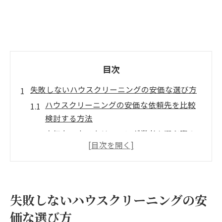
目次
失敗しないハウスクリーニングの安価な選び方
ハウスクリーニングの安価な依頼先を比較
検討する方法
安価なハウスクリーニング業者を選ぶ際の
注意点と対策
評判や口コミから安価なハウスクリーニン
グを見極めるコツ
ハウスクリーニングの安価な見積もりを引
失敗しないハウスクリーニングの安
き出すポイント
価な選び方
キャンペーンや閑散期を活用した安価なハ