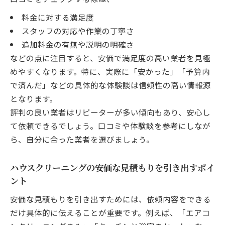
イント
料金に対する満足度
予算内で満足できるハウスクリーニングの秘訣
スタッフの対応や作業の丁寧さ
ハウスクリーニングを予算内で依頼する計
追加料金の有無や説明の明確さ
画の立て方
などの点に注目すると、安価で満足度の高い業者を見極
安価で満足度の高いハウスクリーニングの
めやすくなります。特に、実際に「安かった」「予算内
選択ポイント
で済んだ」などの具体的な体験談は信頼性の高い情報源
口コミや評判を活用し理想のハウスクリー
となります。
ニングを実現
評判の良い業者はリピーターが多い傾向もあり、安心し
て依頼できるでしょう。口コミや体験談を参考にしなが
見積内容の確認で安心して安価な依頼をす
ら、自分に合った業者を選びましょう。
るコツ
追加費用を防ぐためのハウスクリーニング
ハウスクリーニングの安価な見積もりを引き出すポイ
依頼時の注意
ント
安価な見積もりを引き出すためには、依頼内容をできる
だけ具体的に伝えることが重要です。例えば、「エアコ