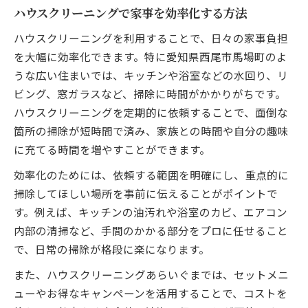
コツ
ハウスクリーニングで家事を効率化する方法
効率重視のハウスクリーニング手順とは
ハウスクリーニングを利用することで、日々の家事負担
ハウスクリーニングで素早く仕上げるポイ
を大幅に効率化できます。特に愛知県西尾市馬場町のよ
ント
うな広い住まいでは、キッチンや浴室などの水回り、リ
時短ハウスクリーニングの具体的な方法
ビング、窓ガラスなど、掃除に時間がかかりがちです。
短時間で家じゅう綺麗にするハウスクリー
ハウスクリーニングを定期的に依頼することで、面倒な
ニング術
箇所の掃除が短時間で済み、家族との時間や自分の趣味
時間がない方におすすめの掃除依頼法
に充てる時間を増やすことができます。
忙しい方に最適なハウスクリーニングの頼
効率化のためには、依頼する範囲を明確にし、重点的に
み方
掃除してほしい場所を事前に伝えることがポイントで
ハウスクリーニングを効率良く依頼するポ
す。例えば、キッチンの油汚れや浴室のカビ、エアコン
イント
内部の清掃など、手間のかかる部分をプロに任せること
時間がない時のハウスクリーニング活用術
で、日常の掃除が格段に楽になります。
短縮化できるハウスクリーニングの選び方
また、ハウスクリーニングあらいぐまでは、セットメニ
ハウスクリーニング依頼時の時短テクニッ
ューやお得なキャンペーンを活用することで、コストを