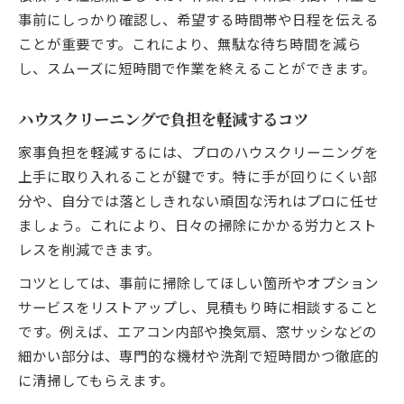
秘訣
事前にしっかり確認し、希望する時間帯や日程を伝える
ことが重要です。これにより、無駄な待ち時間を減ら
ハウスクリーニングで暮らしの質を高める
し、スムーズに短時間で作業を終えることができます。
方法
毎日が快適になるハウスクリーニングの実
ハウスクリーニングで負担を軽減するコツ
践術
ハウスクリーニングで住環境を整えるポイ
家事負担を軽減するには、プロのハウスクリーニングを
ント
上手に取り入れることが鍵です。特に手が回りにくい部
分や、自分では落としきれない頑固な汚れはプロに任せ
負担減に役立つ効率的な掃除ポイント
ましょう。これにより、日々の掃除にかかる労力とスト
ハウスクリーニングで掃除負担を減らす秘
レスを削減できます。
策
コツとしては、事前に掃除してほしい箇所やオプション
効率良く掃除するためのハウスクリーニン
サービスをリストアップし、見積もり時に相談すること
グ術
です。例えば、エアコン内部や換気扇、窓サッシなどの
ハウスクリーニングで手間を大幅に省く方
細かい部分は、専門的な機材や洗剤で短時間かつ徹底的
法
に清掃してもらえます。
日常の負担を軽減するハウスクリーニング