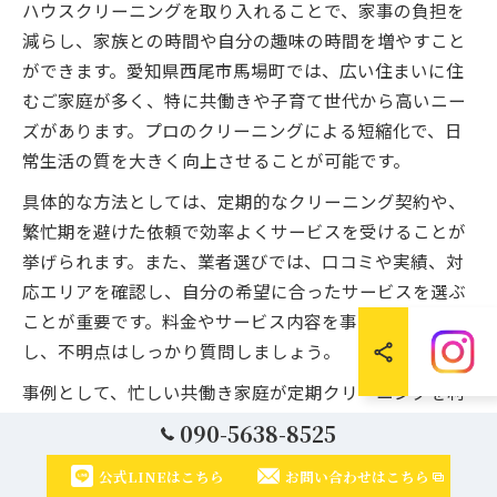
ハウスクリーニングを取り入れることで、家事の負担を
減らし、家族との時間や自分の趣味の時間を増やすこと
ができます。愛知県西尾市馬場町では、広い住まいに住
むご家庭が多く、特に共働きや子育て世代から高いニー
ズがあります。プロのクリーニングによる短縮化で、日
常生活の質を大きく向上させることが可能です。
具体的な方法としては、定期的なクリーニング契約や、
繁忙期を避けた依頼で効率よくサービスを受けることが
挙げられます。また、業者選びでは、口コミや実績、対
応エリアを確認し、自分の希望に合ったサービスを選ぶ
ことが重要です。料金やサービス内容を事前にチェック
し、不明点はしっかり質問しましょう。
事例として、忙しい共働き家庭が定期クリーニングを利
用した結果、「掃除のストレスから解放され、家族団ら
090-5638-8525
んの時間が増えた」という声があります。失敗例として
公式LINEはこちら
お問い合わせはこちら
は、希望内容を伝え忘れてしまい、思った箇所が掃除さ