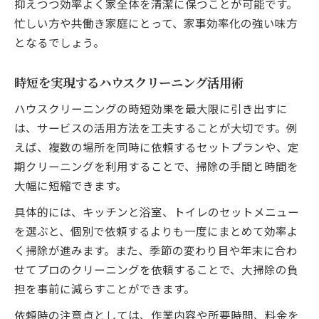
ク
抑えつつ効率よく家全体を清潔に保つことが可能です。
納得できるハウスクリーニングの選び方
忙しい方や共働き家庭にとって、家事効率化の強い味方
となるでしょう。
満足度が高いハウスクリーニングの見極め
方
時短を実現するハウスクリーニング活用術
ハウスクリーニング選びで後悔しないため
の基準
ハウスクリーニングの時短効果を最大限に引き出すに
自分に合ったハウスクリーニング業者の探
は、サービスの活用方法を工夫することが大切です。例
し方
えば、複数の場所を同時に依頼するセットプランや、定
期クリーニングを利用することで、掃除の手間と時間を
ハウスクリーニングを選ぶ際のチェックポ
大幅に短縮できます。
イント
料金と仕上がりで選ぶハウスクリーニング
具体的には、キッチンと浴室、トイレのセットメニュー
方法
を選ぶと、個別で依頼するよりも一度にまとめて効率よ
く掃除が進みます。また、季節の変わり目や年末に合わ
馬場町で快適生活を実現する清掃テク
せてプロのクリーニングを依頼することで、大掃除の負
ハウスクリーニングで快適生活を実現する
担を事前に減らすことができます。
工夫
住まいを美しく保つハウスクリーニングの
依頼時の注意点としては、作業内容や所要時間、料金を