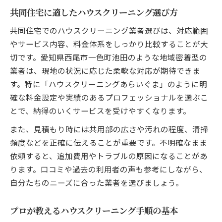
女性目線で考える安心なクリーニング選び
共同住宅に適したハウスクリーニング選び方
ハウスクリーニングの女性スタッフ対応の
共同住宅でのハウスクリーニング業者選びは、対応範囲
安心感
やサービス内容、料金体系をしっかり比較することが大
口コミで選ぶ安心のハウスクリーニング業
切です。愛知県西尾市一色町池田のような地域密着型の
者
業者は、現地の状況に応じた柔軟な対応が期待できま
子育て中でも頼みやすいハウスクリーニン
す。特に「ハウスクリーニングあらいぐま」のように明
グ
確な料金設定や実績のあるプロフェッショナルを選ぶこ
安全性重視のハウスクリーニング業者の選
とで、納得のいくサービスを受けやすくなります。
び方
また、見積もり時には共用部の広さや汚れの程度、清掃
ブログから学ぶ女性に人気のクリーニング
頻度などを正確に伝えることが重要です。不明確なまま
ポイント
依頼すると、追加費用やトラブルの原因になることがあ
定期ハウスクリーニングのメリット解説
ります。口コミや過去の利用者の声も参考にしながら、
定期ハウスクリーニングで清潔維持の秘訣
自分たちのニーズに合った業者を選びましょう。
プロの定期清掃で安心快適な共同住宅生活
ハウスクリーニング定期利用のコストダウ
プロが教えるハウスクリーニング手順の基本
ン法