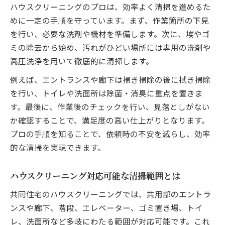
ハウスクリーニングのプロは、効率よく清掃を進めるた
定期プランでお得なハウスクリーニング体
めに一定の手順を守っています。まず、作業箇所の下見
験
を行い、必要な洗剤や機材を準備します。次に、埃やゴ
ブログで評判の定期ハウスクリーニング事
ミの除去から始め、汚れがひどい場所には専用の洗剤や
例
高圧洗浄を用いて徹底的に清掃します。
共用部を清潔に保つためのコツとヒント
例えば、エントランスや廊下は掃き掃除の後に拭き掃除
ハウスクリーニングで共用部を快適に保つ
を行い、トイレや洗面所は除菌・消臭に重点を置きま
コツ
す。最後に、作業後のチェックを行い、見落としがない
住民参加型ハウスクリーニング活用テクニ
か確認することで、満足度の高い仕上がりとなります。
ック
プロの手順を知ることで、依頼時の不安を減らし、効率
共用部掃除に最適なハウスクリーニング頻
的な清掃を実現できます。
度
ハウスクリーニング対応可能な清掃範囲とは
共用部の掃除で気をつけるポイント
ブログで人気の共用部清掃ハウスクリーニ
共同住宅のハウスクリーニングでは、共用部のエントラ
ング法
ンスや廊下、階段、エレベーター、ゴミ置き場、トイ
レ、洗面所など多岐にわたる範囲が対応可能です。これ