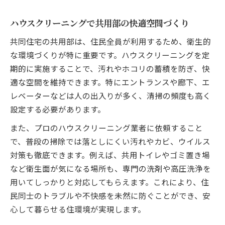
ハウスクリーニング費用を抑える見積もり
ハウスクリーニングで共用部の快適空間づくり
術
共同住宅の共用部は、住民全員が利用するため、衛生的
清掃コスト削減のための業者比較ポイント
な環境づくりが特に重要です。ハウスクリーニングを定
ハウスクリーニング料金相場の見極め方
期的に実施することで、汚れやホコリの蓄積を防ぎ、快
セット活用でハウスクリーニングの賢い節
適な空間を維持できます。特にエントランスや廊下、エ
約
レベーターなどは人の出入りが多く、清掃の頻度も高く
無駄なくハウスクリーニング依頼するコツ
設定する必要があります。
日常清掃でハウスクリーニング費を節約へ
また、プロのハウスクリーニング業者に依頼すること
日常掃除でハウスクリーニング費節約術
で、普段の掃除では落としにくい汚れやカビ、ウイルス
自分でできるハウスクリーニング簡単テク
対策も徹底できます。例えば、共用トイレやゴミ置き場
定期清掃と日常清掃の組み合わせ効果
など衛生面が気になる場所も、専門の洗剤や高圧洗浄を
用いてしっかりと対応してもらえます。これにより、住
ハウスクリーニング前後の掃除ポイント解
民同士のトラブルや不快感を未然に防ぐことができ、安
説
心して暮らせる住環境が実現します。
ブログ日記で見つける節約実践アイデア