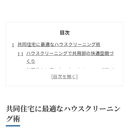
目次
共同住宅に最適なハウスクリーニング術
ハウスクリーニングで共用部の快適空間づ
くり
共同住宅に適したハウスクリーニング選び
方
プロが教えるハウスクリーニング手順の基
本
ハウスクリーニング対応可能な清掃範囲と
共同住宅に最適なハウスクリーニン
は
グ術
女性目線でも安心なハウスクリーニング術
コスト重視なら知っておきたい清掃の極意