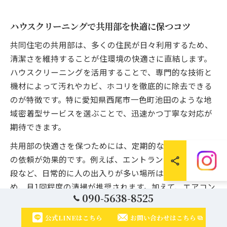
ハウスクリーニングで共用部を快適に保つコツ
共同住宅の共用部は、多くの住民が日々利用するため、
清潔さを維持することが住環境の快適さに直結します。
ハウスクリーニングを活用することで、専門的な技術と
機材によって汚れやカビ、ホコリを徹底的に除去できる
のが特徴です。特に愛知県西尾市一色町池田のような地
域密着型サービスを選ぶことで、迅速かつ丁寧な対応が
期待できます。
共用部の快適さを保つためには、定期的なクリーニング
の依頼が効果的です。例えば、エントランスや廊下、階
段など、日常的に人の出入りが多い場所は汚れやすいた
め、月1回程度の清掃が推奨されます。加えて、エアコン
090-5638-8525
や換気扇などの設備も、年に1〜2回のプロによる清掃で
衛生的に保つことができます。
公式LINEはこちら
お問い合わせはこちら