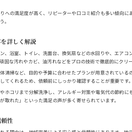
ハウスクリーニングの得意分野を比較しよう
訪問対応エリアとスケジュールの柔軟性も重要
りへの満足度が高く、リピーターや口コミ紹介も多い傾向に
ハウスクリーニングの説明力と信頼性を見極める
う。
プロに頼むべきタイミングと汚れの見極め方
ハウスクリーニングが効果的な時期とは
容を詳しく解説
落ちにくい汚れとセルフ掃除の限界を知る
ン、浴室、トイレ、洗面台、換気扇などの水回りや、エアコ
水回りやエアコンの汚れが目立ったときの対処
頑固な汚れやカビ、油汚れなどをプロの技術で徹底的にクリ
ハウスクリーニング依頼が必要な判断ポイント
体清掃など、目的や予算に合わせたプランが用意されている
プロに相談して最適な清掃方法を選ぶコツ
してくれるため、依頼前にしっかり確認することが重要です
料金目安を知って納得のサービスを手に入れる
やホコリまで分解洗浄し、アレルギー対策や電気代の節約に
ハウスクリーニング料金の相場とその内訳
が取れた」といった満足の声が多く寄せられています。
作業箇所ごとの料金目安を解説
料金が安いハウスクリーニングの見極め方
信頼性
見積もり比較で分かる料金とサービスの違い