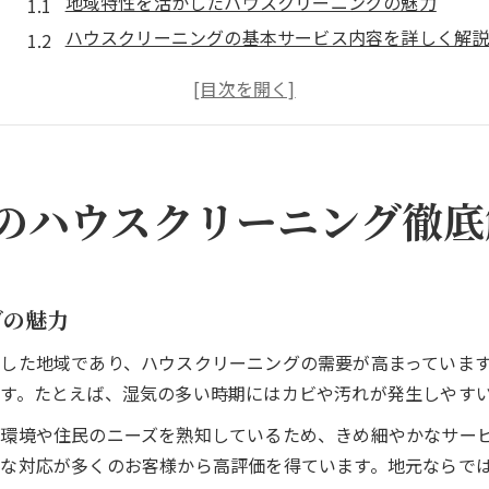
地域特性を活かしたハウスクリーニングの魅力
ハウスクリーニングの基本サービス内容を詳しく解
愛知県西尾市小間町で選ばれる理由と信頼性
自宅の清掃範囲とハウスクリーニングの違い
ハウスクリーニング依頼時の流れと注意点
ハウスクリーニングを依頼する前の大切な注意点
のハウスクリーニング徹底
ハウスクリーニング前に準備しておくべきこと
作業範囲とオプション内容を事前に確認しよう
見積もり時にチェックしたいポイントまとめ
グの魅力
ハウスクリーニング業者選びで失敗しないために
料金体系の理解がトラブル防止のカギとなる
した地域であり、ハウスクリーニングの需要が高まっていま
失敗しないハウスクリーニング選びのコツを紹介
す。たとえば、湿気の多い時期にはカビや汚れが発生しやす
口コミと評判を活用したハウスクリーニング選び
環境や住民のニーズを熟知しているため、きめ細やかなサー
実績と対応力で選ぶハウスクリーニング業者
な対応が多くのお客様から高評価を得ています。地元ならで