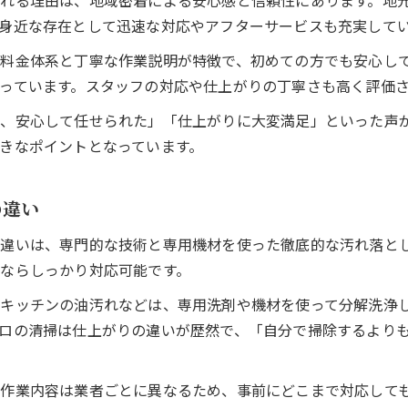
れる理由は、地域密着による安心感と信頼性にあります。地
納得できる料金設定のハウスクリーニングとは
身近な存在として迅速な対応やアフターサービスも充実して
クリーニングで後悔しないための賢い比較方法
料金体系と丁寧な作業説明が特徴で、初めての方でも安心し
複数のハウスクリーニング業者を比較する基準
っています。スタッフの対応や仕上がりの丁寧さも高く評価
サービス内容と料金をバランスよく見極める方法
口コミや実績からハウスクリーニングを選ぶ
、安心して任せられた」「仕上がりに大変満足」といった声
きなポイントとなっています。
追加費用やオプションの有無も要チェック
オンライン相談を活用した比較ポイント
の違い
違いは、専門的な技術と専用機材を使った徹底的な汚れ落と
ならしっかり対応可能です。
キッチンの油汚れなどは、専用洗剤や機材を使って分解洗浄
ロの清掃は仕上がりの違いが歴然で、「自分で掃除するより
や作業内容は業者ごとに異なるため、事前にどこまで対応して