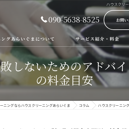
ハウスクリ
090-5638-8525
お問い
ニングあらいぐまについて
サービス紹介・料金
エアコン、レンジフード、お風
失敗しないためのアドバイ
の料金目安
ーニングならハウスクリーニングあらいぐま
コラム
ハウスクリーニン