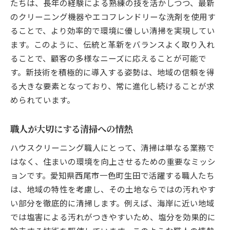
たちは、長年の経験による熟練の技を活かしつつ、最新
隠れた汚れを見逃さないコツ
のクリーニング機器やエコフレンドリーな洗剤を使用す
ることで、より効率的で環境に優しい清掃を実現してい
短時間で効果を上げる掃除術
ます。このように、伝統と革新をバランスよく取り入れ
季節に応じた掃除の工夫
ることで、顧客の多様なニーズに応えることが可能で
掃除ストレスを軽減するテクニック
す。新技術を積極的に導入する姿勢は、地域の信頼を得
愛知県西尾市一色町生田での地域密着のハウス
る大きな要素となっており、常に進化し続けることが求
クリーニングサービス
められています。
地域密着型のサービスの強み
住民から信頼される理由
職人が大切にする清掃への情熱
ニーズに応えるカスタマイズプラン
ハウスクリーニング職人にとって、清掃は単なる業務で
地域特化の迅速な対応
はなく、住まいの環境を向上させるための重要なミッシ
地域イベントとの連携
ョンです。愛知県西尾市一色町生田で活躍する職人たち
口コミで広がる信頼の輪
は、地域の特性を考慮し、その土地ならではの汚れやす
い部分を徹底的に清掃します。例えば、海岸に近い地域
ハウスクリーニングの職人技を体感しよう西尾
では塩害による汚れがつきやすいため、塩分を効果的に
市一色町生田で快適な住まいを実現