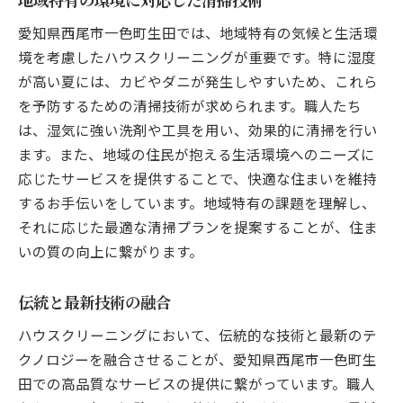
清潔感を保つインテリアケア
愛知県西尾市一色町生田では、地域特有の気候と生活環
季節ごとの掃除スケジュール
境を考慮したハウスクリーニングが重要です。特に湿度
安心安全な洗剤選びのポイント
が高い夏には、カビやダニが発生しやすいため、これら
ハウスクリーニング職人が語る愛知県西尾市一
を予防するための清掃技術が求められます。職人たち
色町生田での生活改善の知恵
は、湿気に強い洗剤や工具を用い、効果的に清掃を行い
住環境を整えるための基本ステップ
ます。また、地域の住民が抱える生活環境へのニーズに
応じたサービスを提供することで、快適な住まいを維持
健康的な生活を支える清潔空間作り
するお手伝いをしています。地域特有の課題を理解し、
効率的な掃除時間の確保
それに応じた最適な清掃プランを提案することが、住ま
家族が喜ぶ清掃術
いの質の向上に繋がります。
掃除を楽しむための工夫
地域の声を活かした改善策
伝統と最新技術の融合
プロが教える西尾市一色町生田のハウスクリー
ハウスクリーニングにおいて、伝統的な技術と最新のテ
ニングのコツ清潔な住まいへの道
クノロジーを融合させることが、愛知県西尾市一色町生
基本の掃除用具とその使い方
田での高品質なサービスの提供に繋がっています。職人
プロが使う効率的な掃除手法