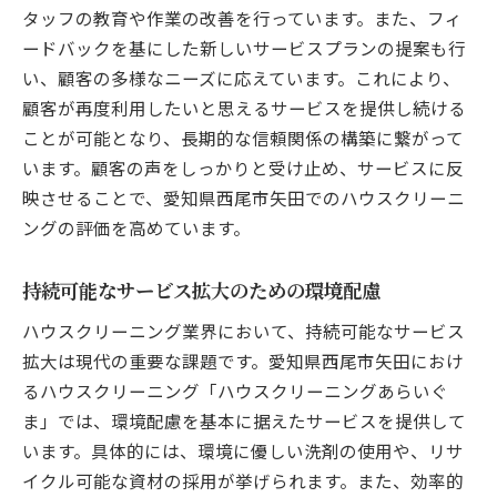
タッフの教育や作業の改善を行っています。また、フィ
サブスクリプションモデルによる安定収益
ードバックを基にした新しいサービスプランの提案も行
化
い、顧客の多様なニーズに応えています。これにより、
革新的なプロモーションでの市場拡大
顧客が再度利用したいと思えるサービスを提供し続ける
地域密着型のサービスで顧客の支持を獲得
ことが可能となり、長期的な信頼関係の構築に繋がって
お客様に最適化されたクリーニングプランの提
います。顧客の声をしっかりと受け止め、サービスに反
案方法
映させることで、愛知県西尾市矢田でのハウスクリーニ
ングの評価を高めています。
ニーズ把握のための詳細なヒアリング
ライフスタイルに合わせたプラン設計
持続可能なサービス拡大のための環境配慮
価格設定の透明性と信頼性の確保
ハウスクリーニング業界において、持続可能なサービス
清掃の専門家からのアドバイス提供
拡大は現代の重要な課題です。愛知県西尾市矢田におけ
カスタマイズプランでの柔軟な対応
るハウスクリーニング「ハウスクリーニングあらいぐ
お客様の声を生かしたサービス改善
ま」では、環境配慮を基本に据えたサービスを提供して
います。具体的には、環境に優しい洗剤の使用や、リサ
イクル可能な資材の採用が挙げられます。また、効率的