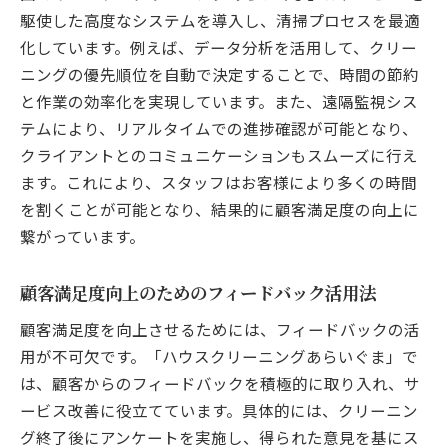
駆使した高度なシステムを導入し、清掃プロセスを最適
愛知県西尾市の快適な暮らしを支える清掃サー
化しています。例えば、データ分析を活用して、クリー
ビスの未来
ニングの優先順位を自動で決定することで、時間の節約
未来の暮らしを見据えたサービス設計
と作業の効率化を実現しています。また、遠隔監視シス
エコフレンドリーなクリーニング技術の導
テムにより、リアルタイムでの進捗確認が可能となり、
入
クライアントとのコミュニケーションもスムーズに行え
スマートホームとの連携による利便性向上
ます。これにより、スタッフはお客様により多くの時間
地域社会の変化に対応する柔軟なサービス
を割くことが可能となり、結果的に顧客満足度の向上に
繋がっています。
持続可能なビジネスモデルの構築
次世代を見据えた人材育成と教育
顧客満足度向上のためのフィードバック活用法
矢田でのハウスクリーニング市場をリードする
ための新戦略
顧客満足度を向上させるためには、フィードバックの活
用が不可欠です。「ハウスクリーニングあらいぐま」で
市場調査から見えるニーズとチャンス
は、顧客からのフィードバックを積極的に取り入れ、サ
競合との差別化を図るための独自提案
ービス改善に役立てています。具体的には、クリーニン
オンラインプラットフォームの活用と顧客
グ終了後にアンケートを実施し、得られた意見を基にス
獲得