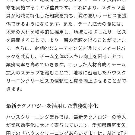
大戦略
修を実施することが重要です。これにより、スタッフ全
地元市場の需要分析とトレンド把握
員が地域に特化した知識を持ち、質の高いサービスを提
供できるようになります。また、チーム拡大の際には、
地域特性を反映したマーケティング施策
地元の人材を積極的に採用し、地域に根ざしたサービス
ターゲット層の拡大と新規顧客獲得
を展開することで、より一層の信頼を得ることができま
地域特有の課題への柔軟な対応策
す。さらに、定期的なミーティングを通じてフィードバ
グリーンクリーニングによる環境への配慮
ックを共有し、チーム全体のスキル向上を図ることで、
地域ブランドとのコラボレーション戦略
業務効率を高めていきます。こうした人材育成とチーム
ハウスクリーニングで住環境を最適化するため
拡大のステップを踏むことで、地域に密着したハウスク
の秘訣
リーニングサービスの信頼性と質を向上させることがで
定期清掃の重要性とその効果
きます。
専門的な清掃技術で健康的な住環境を実現
最新テクノロジーを活用した業務効率化
掃除を快適にするための時短テクニック
家庭での簡単なメンテナンス方法
ハウスクリーニング業界では、最新テクノロジーの導入
が業務効率化に大きく寄与しています。愛知県西尾市矢
アレルゲン対策を強化するクリーニング法
田での「ハウスクリーニングあらいぐま」は、AIとIoTを
リラックスできる空間づくりのために