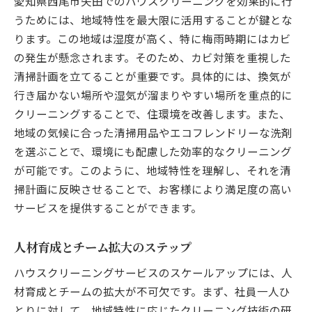
愛知県西尾市矢田でのハウスクリーニングを効果的に行
地域イベントへの参加とコミュニティ貢献
うためには、地域特性を最大限に活用することが鍵とな
顧客の声を活かしたサービス改善
ります。この地域は湿度が高く、特に梅雨時期にはカビ
ローカル特化型プロモーション戦略
の発生が懸念されます。そのため、カビ対策を重視した
住民との信頼関係を築くコミュニケーショ
清掃計画を立てることが重要です。具体的には、換気が
ン手法
行き届かない場所や湿気が溜まりやすい場所を重点的に
クリーニングすることで、住環境を改善します。また、
矢田でのクリーニング需要に応えるカスタマイ
地域の気候に合った清掃用品やエコフレンドリーな洗剤
ズプラン
を選ぶことで、環境にも配慮した効率的なクリーニング
顧客のライフスタイルに合ったプラン提案
が可能です。このように、地域特性を理解し、それを清
季節に応じた柔軟なサービス調整
掃計画に反映させることで、お客様により満足度の高い
特別ニーズに応えるカスタムオプション
サービスを提供することができます。
契約プランの多様化による選択肢拡大
リピーター向けの特別サービスと特典
人材育成とチーム拡大のステップ
フィードバックを基にした継続的なプラン
ハウスクリーニングサービスのスケールアップには、人
改善
材育成とチームの拡大が不可欠です。まず、社員一人ひ
地域特性を活かしたクリーニングサービスの拡
とりに対して、地域特性に応じたクリーニング技術の研