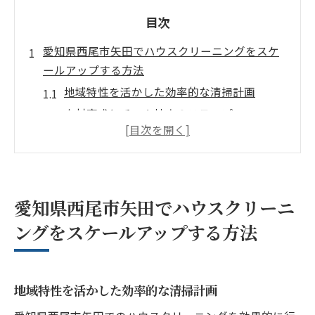
目次
愛知県西尾市矢田でハウスクリーニングをスケ
ールアップする方法
地域特性を活かした効率的な清掃計画
人材育成とチーム拡大のステップ
最新テクノロジーを活用した業務効率化
顧客満足度向上のためのフィードバック活
用法
持続可能なサービス拡大のための環境配慮
愛知県西尾市矢田でハウスクリーニ
競合との差別化を図る独自戦略
ングをスケールアップする方法
ハウスクリーニングあらいぐまが実現する地域
密着型のサービス
地域に根ざしたサービス提供のメリット
地域特性を活かした効率的な清掃計画
地元企業との連携による相乗効果