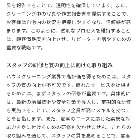
果を報告することで、透明性を確保しています。また、
プロによる定期清掃の利点
クリーニング中の写真や作業報告書を提供することで、
クリーニングが生活の質に与える影響
お客様は自宅内の状況を把握しやすくなり、信頼感が高
プロの視点から見た清掃の重要性
まります。このように、透明なプロセスを維持すること
生活スタイルに合わせた清掃プランの提案
は、顧客満足度を向上させ、リピーターを増やすための
ストレス軽減につながる清掃テクニック
重要な戦略です。
プロのアドバイスで最適な清掃を実現
ハウスクリーニングでお客様の期待を超えるサ
スタッフの研修と質の向上に向けた取り組み
ービス提供の秘訣
ハウスクリーニング業界で高評価を得るためには、スタ
お客様の声を反映したサービス改善
ッフの質の向上が不可欠です。優れたサービスを提供す
個別ニーズに応えるための柔軟性
るためには、まずスタッフの研修が重要です。具体的に
顧客第一主義のサービスの提供
は、最新の清掃技術や安全対策を導入し、定期的な研修
を実施することで、スタッフ全員が高いスキルを持つこ
期待を超えるためのサプライズ提案
とを目指します。また、顧客のニーズに応じた柔軟な対
プロの目線でのアドバイス提供
応力を身に付けるための研修も欠かせません。これらの
長期的なお客様満足度を高める方法
取り組みを通じて、スタッフの質を高めることで、顧客