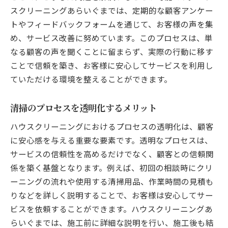
地域コミュニティとの連携による信頼構築
スクリーニングあらいぐまでは、定期的な顧客アンケー
トやフィードバックフォームを通じて、お客様の声を集
地元ならではのきめ細やかな対応
め、サービス改善に努めています。このプロセスは、単
地域経済を支える一環としてのクリーニン
なる顧客の声を聞くことに留まらず、実際の行動に移す
グ
ことで信頼を築き、お客様に安心してサービスを利用し
ペットの毛と匂い対策に特化したクリーニング
ていただける環境を整えることができます。
法
ペットの毛を効率よく除去する方法
清掃のプロセスを透明化するメリット
持続可能な消臭技術の活用
ハウスクリーニングにおけるプロセスの透明化は、顧客
ペット専用クリーニング製品の選び方
に安心感を与える重要な要素です。透明なプロセスは、
日常のお手入れで負担を減らす秘訣
サービスの信頼性を高めるだけでなく、顧客との信頼関
プロのクリーニングで匂いを根本から除去
係を築く基盤となります。例えば、初回の相談時にクリ
ペットとの快適な共生を実現するための清
ーニングの流れや使用する清掃用品、作業時間の見積も
掃法
りなどを詳しく説明することで、お客様は安心してサー
プロのハウスクリーニングで快適な生活を実現
ビスを依頼することができます。ハウスクリーニングあ
する方法
らいぐまでは、施工前に詳細な説明を行い、施工後も結