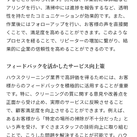
長期的なパートナーシップの構築方法
アリングを行い、清掃中には進捗を報告するなど、透明
ハウスクリーニングで質を追求する方法
性を持たせたコミュニケーションが効果的です。また、
最新技術と機器を用いたクリーニング
作業後にはフォローアップを行い、お客様の声を直接聞
くことで、満足度を高めることができます。このような
個別ニーズに対応したカスタマイズサービ
プロセスを経ることで、リピーターの増加に繋がり、結
ス
果的に企業の信頼性を高めることができるのです。
高評価を得るためのプロのテクニック
スタッフのトレーニングと専門知識の重要
フィードバックを活かしたサービス向上策
性
ハウスクリーニング業界で高評価を得るためには、お客
環境に配慮したクリーニング方法の導入
様からのフィードバックを積極的に活用することが重要
長持ちする清掃結果を生む秘訣
です。特に、クリーニングの質に関する意見や改善点を
地域密着型ハウスクリーニングの魅力とその利
正面から受け止め、実際のサービスに反映させること
点
で、顧客満足度を向上させることができます。例えば、
地域に根ざした信頼のサービス提供
あるお客様から「特定の場所の掃除が不十分だった」と
迅速な対応と柔軟なサポート体制
いう声を受け、すぐさまスタッフの技術向上に取り組む
地域固有のニーズに応じたサービス展開
ことで、こうした問題を解決することが可能です。ハウ