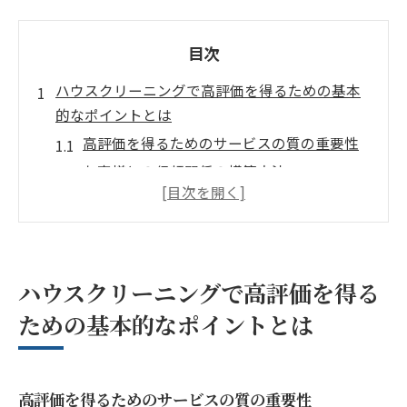
目次
ハウスクリーニングで高評価を得るための基本
的なポイントとは
高評価を得るためのサービスの質の重要性
お客様との信頼関係の構築方法
フィードバックを活かしたサービス向上策
清掃のプロセスを透明化するメリット
スタッフの研修と質の向上に向けた取り組
み
ハウスクリーニングで高評価を得る
最適な清掃プランの提案で顧客満足度を向
ための基本的なポイントとは
上
ペットと暮らす家庭でのハウスクリーニングの
重要性
高評価を得るためのサービスの質の重要性