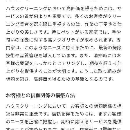
ペットの毛とアレルギー対策の必要性
ハウスクリーニングにおいて高評価を得るためには、サ
無害なクリーニング製品の選び方
ービスの質が何よりも重要です。多くのお客様がクリー
ペットがいる家庭での特別な清掃方法
ニング業者を選ぶ際に重視するのは、作業の丁寧さと仕
ペットの健康を守るための清潔な環境作り
上がりの美しさです。特にペットがいる家庭では、毛や
定期的な清掃がペットにもたらす利点
匂いの除去に対する高いクオリティが求められます。専
飼い主が知っておくべきクリーニングのコ
門家は、このようなニーズに応えるために、最新の掃除
ツ
技術や品質管理を導入しています。また、清掃時にはお
客様の要望をしっかりとヒアリングし、期待を超える仕
信頼性の高いハウスクリーニング業者を選ぶコ
上がりを提供することが大切です。こうした取り組みが
ツ
信頼を築き、高評価を得るための基盤となるのです。
口コミと評価を活用した業者選び
資格と経験が示す信頼性のチェックポイン
お客様との信頼関係の構築方法
ト
ハウスクリーニングにおいて、お客様との信頼関係の構
契約前に確認すべき重要事項
築は非常に重要です。信頼を得るためには、まずお客様
トライアルサービスの利用方法
のニーズを正確に把握し、期待に応えるサービスを提供
地域密着型業者の魅力と選び方
することが求められます。例えば、作業前には詳細なヒ