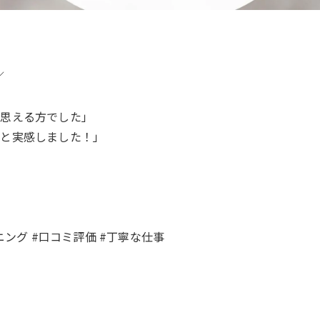
／
と思える方でした」
かと実感しました！」
ニング #口コミ評価 #丁寧な仕事